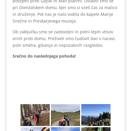
povzpeli proti Gojški in Mali planini. Ustavili smo se
pri Domžalskem domu, kjer smo si vzeli čas za malico
in druženje. Pot nas je nato vodila do kapele Marije
Snežne in Preskarjevega muzeja.
Ob zaključku smo se zadovoljni in polni lepih vtisov
vrnili proti domu. Preživeli smo čudovit dan v naravi,
poln smeha, gibanja in nepozabnih razgledov.
Srečno do naslednjega pohoda!