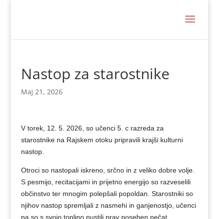
Nastop za starostnike
Maj 21, 2026
V torek, 12. 5. 2026, so učenci 5. c razreda za
starostnike na Rajskem otoku pripravili krajši kulturni
nastop.
Otroci so nastopali iskreno, srčno in z veliko dobre volje.
S pesmijo, recitacijami in prijetno energijo so razveselili
občinstvo ter mnogim polepšali popoldan. Starostniki so
njihov nastop spremljali z nasmehi in ganjenostjo, učenci
pa so s svojo toplino pustili prav poseben pečat.